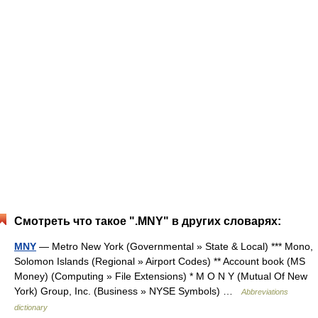
Смотреть что такое ".MNY" в других словарях:
MNY
— Metro New York (Governmental » State & Local) *** Mono,
Solomon Islands (Regional » Airport Codes) ** Account book (MS
Money) (Computing » File Extensions) * M O N Y (Mutual Of New
York) Group, Inc. (Business » NYSE Symbols) …
Abbreviations
dictionary