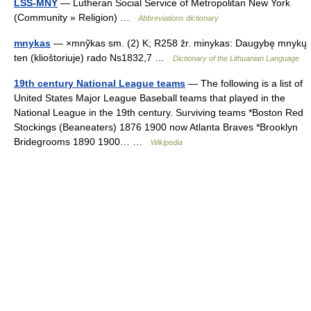
LSS-MNY
— Lutheran Social Service of Metropolitan New York
(Community » Religion) …
Abbreviations dictionary
mnykas
— ×mnỹkas sm. (2) K; R258 žr. minykas: Daugybę mnykų
ten (klioštoriuje) rado Ns1832,7 …
Dictionary of the Lithuanian Language
19th century National League teams
— The following is a list of
United States Major League Baseball teams that played in the
National League in the 19th century. Surviving teams *Boston Red
Stockings (Beaneaters) 1876 1900 now Atlanta Braves *Brooklyn
Bridegrooms 1890 1900… …
Wikipedia